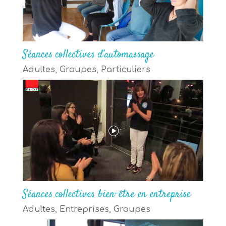
Séances collectives d’automassage
Adultes
,
Groupes
,
Particuliers
Séances collectives bien-être en entreprise
Adultes
,
Entreprises
,
Groupes