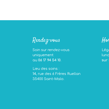
Rendez-vous
Hor
Soin sur rendez-vous
Légè
uniquement
lun
au
06 17 94 54 10
.
sur
Lieu des soins :
14
, rue des 6 Frères Ruellan
35400 Saint-Malo.