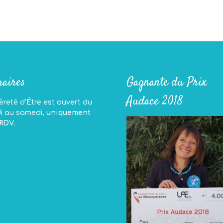
aires
Gagnante du Prix
Audace 2018
reté d’Être est ouvert du
di au samedi,
uniquement
 RDV
.