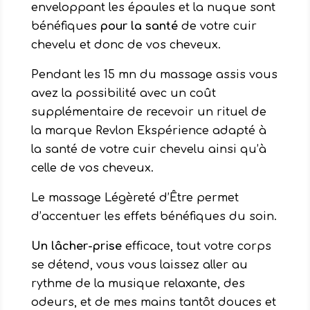
enveloppant les épaules et la nuque sont
bénéfiques
pour la santé
de votre cuir
chevelu et donc de vos cheveux.
Pendant les 15 mn du massage assis vous
avez la possibilité avec un coût
supplémentaire de recevoir un rituel de
la marque Revlon Ekspérience adapté à
la santé de votre cuir chevelu ainsi qu’à
celle de vos cheveux.
Le massage Légèreté d’Être permet
d’accentuer les effets bénéfiques du soin.
Un lâcher-prise
efficace, tout votre corps
se détend, vous vous laissez aller au
rythme de la musique relaxante, des
odeurs, et de mes mains tantôt douces et