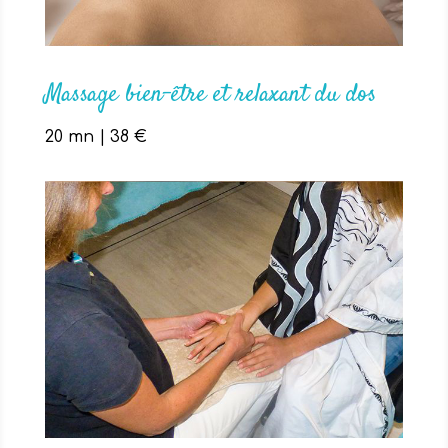
Massage bien-être et relaxant du dos
20 mn | 38 €