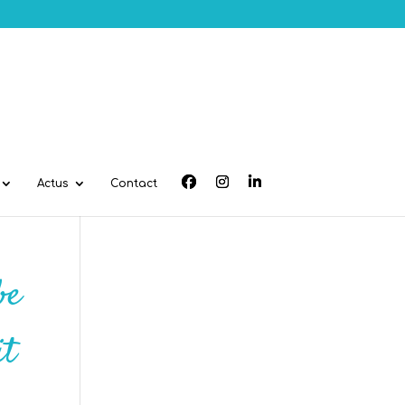
Actus
Contact
be
it