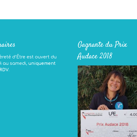
aires
Gagnante du Prix
Audace 2018
reté d’Être est ouvert du
di au samedi,
uniquement
 RDV
.