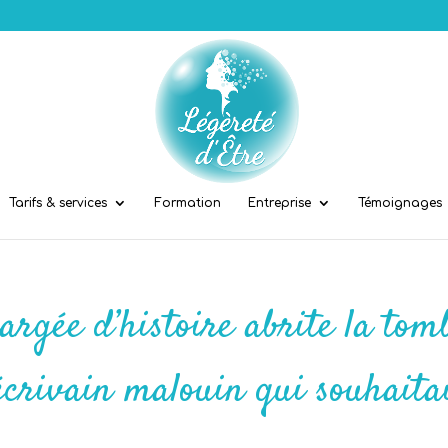
Tarifs & services
Formation
Entreprise
Témoignages
argée d’histoire abrite la tom
écrivain malouin qui souhaita