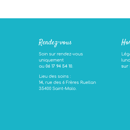
Rendez-vous
Hor
Soin sur rendez-vous
Légè
uniquement
lun
au
06 17 94 54 10
.
sur
Lieu des soins :
14
, rue des 6 Frères Ruellan
35400 Saint-Malo.