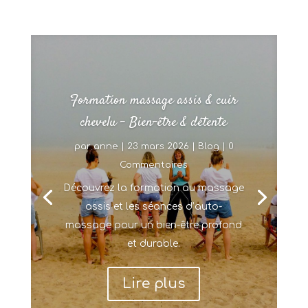
Formation massage assis & cuir
chevelu – Bien-être & détente
par
anne
|
23 mars 2026
|
Blog
| 0
Commentaires
Découvrez la formation au massage
assis et les séances d’auto-
massage pour un bien-être profond
et durable.
Lire plus