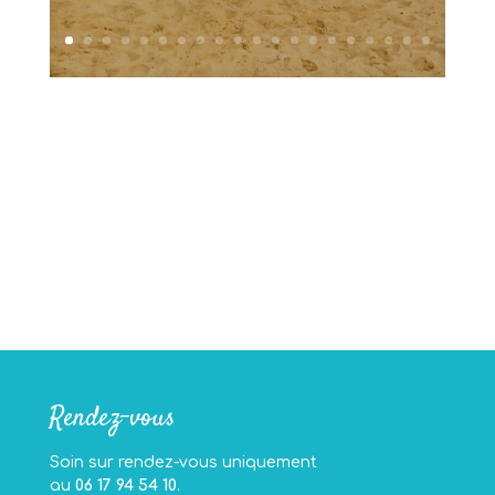
Rendez-vous
Soin sur rendez-vous uniquement
au
06 17 94 54 10
.